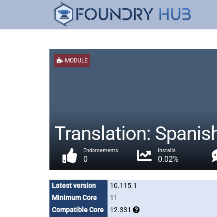
MODULE
Translation: Spani
Endorsements
Installs
0
0.02%
Latest version
10.115.1
Minimum Core
11
Compatible Core
12.331