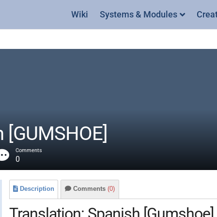
Wiki
Systems & Modules
Crea
sh [GUMSHOE]
Comments
0
Description
Comments
(0)
Translation: Spanish [Gumshoe]