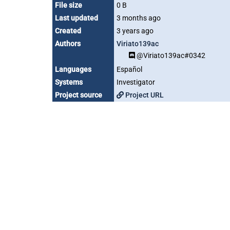
File size
0 B
Last updated
3 months ago
Created
3 years ago
Authors
Viriato139ac
@Viriato139ac#0342
Languages
Español
Systems
Investigator
Project source
Project URL