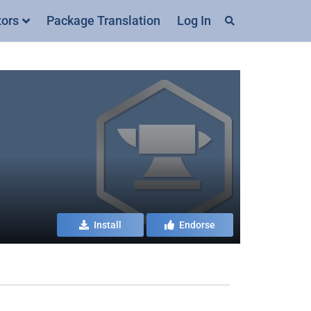
tors
Package Translation
Log In
Install
Endorse