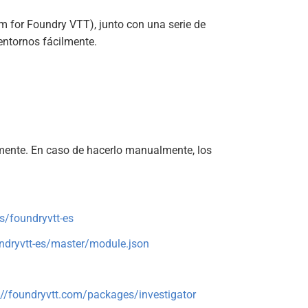
for Foundry VTT), junto con una serie de
entornos fácilmente.
amente. En caso de hacerlo manualmente, los
s/foundryvtt-es
undryvtt-es/master/module.json
://foundryvtt.com/packages/investigator