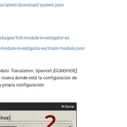
es/latest/download/system.json
ckages/fvtt-module-investigator-es
t-module-investigator-es/main/module.json
ódulo
Translation: Spanish [GUMSHOE]
,
a nueva donde está la configuración de
u propia configuración