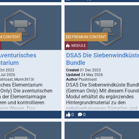
M CONTENT
PREMIUM CONTENT
MODULE
venturisches
DSA5 Die Siebenwindküst
tarium
Bundle
Oct 2022
Created
01 Dec 2023
Jul 2026
Updated
24 May 2026
shtoast, Murm3lt13r
Author
Plushtoast
sches Elementarium
DSA5 Die Siebenwindküste Bund
Only) Die aventurischen
(German Only) Mit diesem Found
 der Elementarmagie
Modul erhältst du ergänzendes
en und kontrollieren
Hintergrundmaterial zu den
ame Wesen. Das
nebelverhangenen Sümpfen und
sche Elementarium für
Feenwäldern …
0
0
 VTT …