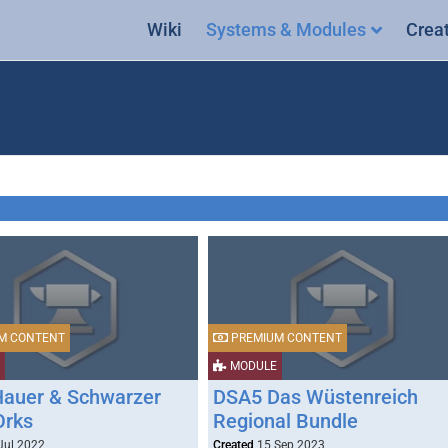
Wiki
Systems & Modules
Crea
M CONTENT
PREMIUM CONTENT
MODULE
auer & Schwarzer
DSA5 Das Wüstenreich
Orks
Regional Bundle
Jul 2022
Created
15 Sep 2023