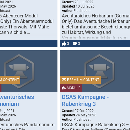
Jul 2021
Created
29 Jul 2022
 May 2026
Updated
10 Jul 2026
htoast
Author
Plushtoast
5 Abenteuer Modul
Aventursiches Herbarium (Germa
Only) Ein Abenteuermodul
Only) Das Aventurische Herbari
üste Thorwals. Mit Mühe
bietet umfassende Beschreibung
kann sich die …
zu Habitat, Wirkung und
Verarbeitungsmöglichkeiten von
über 60 phantastischen Pflanzen
0
0
M CONTENT
PREMIUM CONTENT
MODULE
venturisches
DSA5 Kampagne -
monium
Rabenkrieg 3
Aug 2021
Created
07 Oct 2022
 May 2026
Updated
24 May 2026
htoast
Author
Plushtoast
enturisches Pandämonium
DSA5 Kampagne Rabenkrieg 3 –