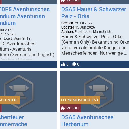
MODULE
DE5 Aventurisches
DSA5 Hauer & Schwarzer
dium Aventurian
Pelz - Orks
ndium
Created
29 Jul 2022
Updated
15 Jun 2026
Jul 2021
Authors
Plushtoast, Murm3lt13r
 Aug 2026
Hauer & Schwarzer Pelz - Orks
shtoast, Murm3lt13r
(German Only) Bekannt sind Orks
E5 Aventurisches
vor allem als brutale Krieger und
um - Aventuria
Menschenfeinden. Nur wenige …
ium (German and English)
ersion Mit dem
0
0
schen Kompendium erhältst
eiche neue …
M CONTENT
PREMIUM CONTENT
MODULE
benteuer
DSA5 Aventurisches
mmerrache
Herbarium