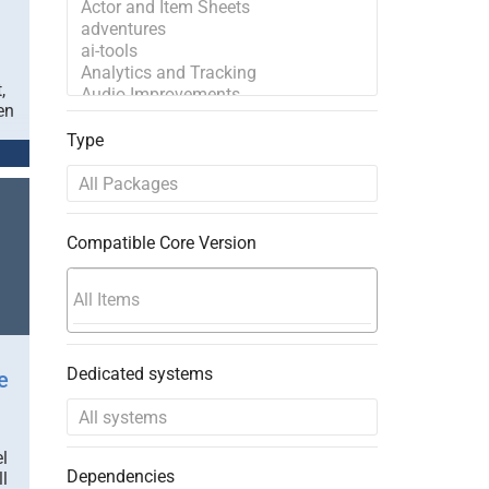
,
en
Type
Compatible Core Version
Dedicated systems
e
l
Dependencies
l