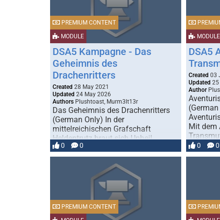
PREMIUM CONTENT
PREMIU
MODULE
MODULE
DSA5 Kampagne - Das
DSA5 A
Geheimnis des
Transm
Drachenritters
Created
03 
Updated
25 
Created
28 May 2021
Author
Plus
Updated
24 May 2026
Aventuri
Authors
Plushtoast, Murm3lt13r
(German 
Das Geheimnis des Drachenritters
Aventuri
(German Only) In der
Mit dem 
mittelreichischen Grafschaft
Transmut
Heldentrutz braut sich Unheil
Chimäre
0
0
0
0
zusammen. Räuber, Orks und wilde
Wölfe …
PREMIUM CONTENT
PREMIU