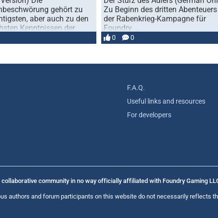
Version) Die
Der Sturz des Adlers (German Onl
beschwörung gehört zu
Zu Beginn des dritten Abenteuers
tigsten, aber auch zu den
der Rabenkrieg-Kampagne für
chsten Kenntnissen der
Foundry …
n Magie. …
0
0
F.A.Q.
Useful links and resources
For developers
collaborative community in no way officially affiliated with Foundry Gaming LL
us authors and forum participants on this website do not necessarily reflects th