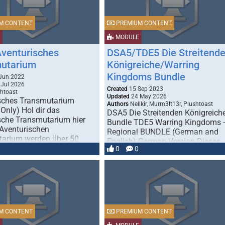
M CONTENT
PREMIUM CONTENT
MODULE
venturisches
DSA5/TDE5 Die Streitend
utarium
Königreiche/Warring
Kingdoms Bundle
Jun 2022
Jul 2026
Created
15 Sep 2023
htoast
Updated
24 May 2026
sches Transmutarium
Authors
Nellkir, Murm3lt13r, Plushtoast
Only) Hol dir das
DSA5 Die Streitenden Königreich
sche Transmutarium hier
Bundle TDE5 Warring Kingdoms -
Aventurischen
Regional BUNDLE (German and
arium werden über 50
English) German Version Dieses
n und Daimonide …
0
0
prall gefüllte Bundle …
M CONTENT
PREMIUM CONTENT