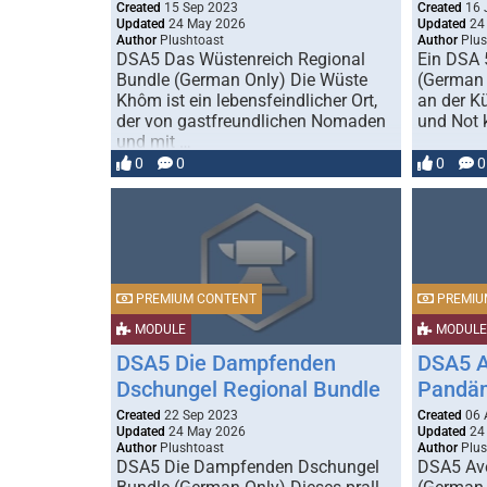
Created
15 Sep 2023
Created
16 
Updated
24 May 2026
Updated
24
Author
Plushtoast
Author
Plus
DSA5 Das Wüstenreich Regional
Ein DSA 
Bundle (German Only) Die Wüste
(German 
Khôm ist ein lebensfeindlicher Ort,
an der K
der von gastfreundlichen Nomaden
und Not 
und mit …
0
0
0
0
PREMIUM CONTENT
PREMIU
MODULE
MODULE
DSA5 Die Dampfenden
DSA5 A
Dschungel Regional Bundle
Pandä
Created
22 Sep 2023
Created
06 
Updated
24 May 2026
Updated
24
Author
Plushtoast
Author
Plus
DSA5 Die Dampfenden Dschungel
DSA5 Av