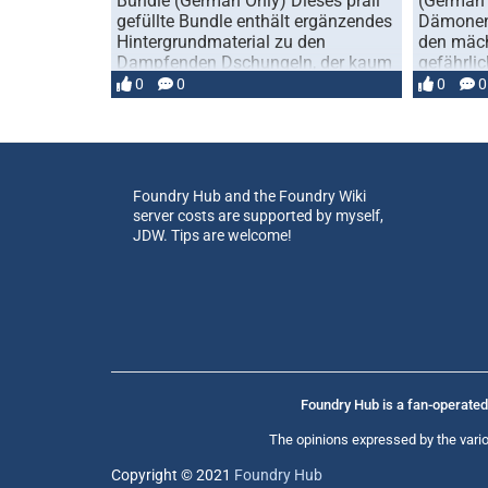
Bundle (German Only) Dieses prall
(German 
gefüllte Bundle enthält ergänzendes
Dämonen
Hintergrundmaterial zu den
den mäch
Dampfenden Dschungeln, der kaum
gefährli
…
schwarze
0
0
0
0
Foundry Hub and the Foundry Wiki
server costs are supported by myself,
JDW. Tips are welcome!
Foundry Hub is a fan-operated 
The opinions expressed by the vario
Copyright © 2021
Foundry Hub