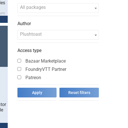
des
All packages
aum
Author
Plushtoast
Access type
Bazaar Marketplace
FoundryVTT Partner
Patreon
tor
le