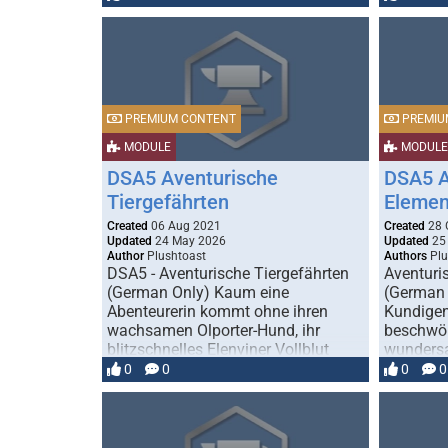
PREMIUM CONTENT
PREMIU
MODULE
MODULE
DSA5 Aventurische
DSA5 A
Tiergefährten
Elemen
Created
06 Aug 2021
Created
28 
Updated
24 May 2026
Updated
25 
Author
Plushtoast
Authors
Plu
DSA5 - Aventurische Tiergefährten
Aventuri
(German Only) Kaum eine
(German 
Abenteurerin kommt ohne ihren
Kundigen
wachsamen Olporter-Hund, ihr
beschwör
blitzschnelles Elenviner Vollblut
wunders
oder ihre …
Aventuri
0
0
0
0
Foundry