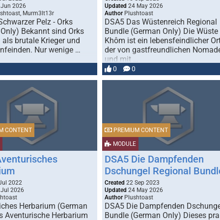
 Jun 2026
Updated
24 May 2026
shtoast, Murm3lt13r
Author
Plushtoast
Schwarzer Pelz - Orks
DSA5 Das Wüstenreich Regional
Only) Bekannt sind Orks
Bundle (German Only) Die Wüste
 als brutale Krieger und
Khôm ist ein lebensfeindlicher Ort
feinden. Nur wenige …
der von gastfreundlichen Nomad
und mit …
0
0
M CONTENT
PREMIUM CONTENT
MODULE
venturisches
DSA5 Die Dampfenden
ium
Dschungel Regional Bundl
Jul 2022
Created
22 Sep 2023
Jul 2026
Updated
24 May 2026
htoast
Author
Plushtoast
iches Herbarium (German
DSA5 Die Dampfenden Dschunge
s Aventurische Herbarium
Bundle (German Only) Dieses pral