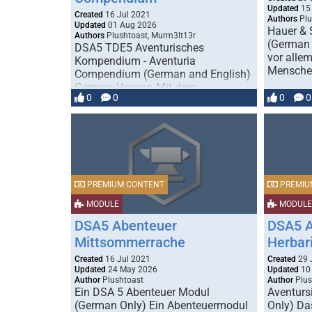
Updated
15
Created
16 Jul 2021
Authors
Plu
Updated
01 Aug 2026
Hauer & 
Authors
Plushtoast, Murm3lt13r
(German 
DSA5 TDE5 Aventurisches
vor allem
Kompendium - Aventuria
Menschen
Compendium (German and English)
German Version Mit dem
0
0
0
0
Aventurischen Kompendium erhältst
du zahlreiche neue …
PREMIUM CONTENT
PREMIU
MODULE
MODULE
DSA5 Abenteuer
DSA5 A
Mittsommerrache
Herbar
Created
16 Jul 2021
Created
29 
Updated
24 May 2026
Updated
10 
Author
Plushtoast
Author
Plus
Ein DSA 5 Abenteuer Modul
Aventurs
(German Only) Ein Abenteuermodul
Only) Da