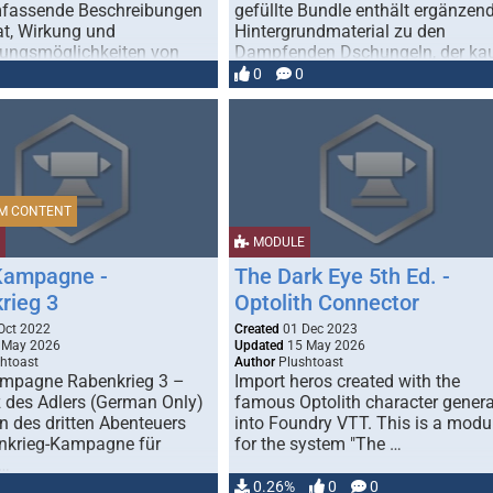
mfassende Beschreibungen
gefüllte Bundle enthält ergänzen
at, Wirkung und
Hintergrundmaterial zu den
tungsmöglichkeiten von
Dampfenden Dschungeln, der k
phantastischen Pflanzen. …
…
0
0
M CONTENT
MODULE
Kampagne -
The Dark Eye 5th Ed. -
rieg 3
Optolith Connector
Oct 2022
Created
01 Dec 2023
 May 2026
Updated
15 May 2026
htoast
Author
Plushtoast
mpagne Rabenkrieg 3 –
Import heros created with the
z des Adlers (German Only)
famous Optolith character genera
n des dritten Abenteuers
into Foundry VTT. This is a modu
nkrieg-Kampagne für
for the system "The …
 …
0.26%
0
0