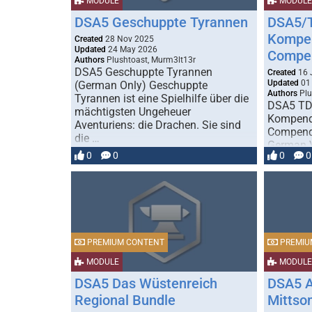
MODULE
MODULE
DSA5 Geschuppte Tyrannen
DSA5/T
Kompen
Created
28 Nov 2025
Updated
24 May 2026
Compe
Authors
Plushtoast, Murm3lt13r
DSA5 Geschuppte Tyrannen
Created
16 
Updated
01
(German Only) Geschuppte
Authors
Plu
Tyrannen ist eine Spielhilfe über die
DSA5 TD
mächtigsten Ungeheuer
Kompendi
Aventuriens: die Drachen. Sie sind
Compend
die …
German V
0
0
0
0
Aventuri
du zahlr
PREMIUM CONTENT
PREMIU
MODULE
MODULE
DSA5 Das Wüstenreich
DSA5 A
Regional Bundle
Mittso