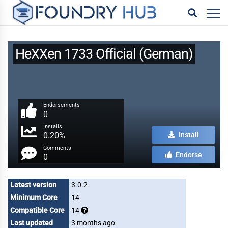
HeXXen 1733 Official (German)
Endorsements
0
Installs
0.20%
Install
Comments
Endorse
0
Latest version
3.0.2
Minimum Core
14
Compatible Core
14
Last updated
3 months ago