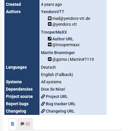
Created
4 years ago
Authors
YendorsVTT
mail@yendors-vtt.de
@yendors.vtt
TrooperMaXX
Author URL
@troopermaxx
Martin Brunninger
@gizmo | Martin#7119
Languages
Deutsch
English (Fallback)
Systems
All systems
Dependencies
Dice So Nice!
Project source
Project URL
Report bugs
Bug tracker URL
Changelog
Changelog URL
(0)