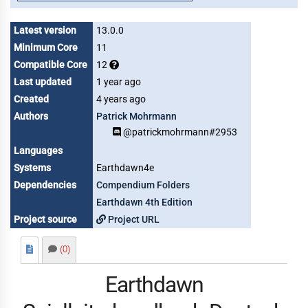
Latest version
13.0.0
Minimum Core
11
Compatible Core
12
Last updated
1 year ago
Created
4 years ago
Authors
Patrick Mohrmann
@patrickmohrmann#2953
Languages
Systems
Earthdawn4e
Dependencies
Compendium Folders
Earthdawn 4th Edition
Project source
Project URL
(0)
Earthdawn