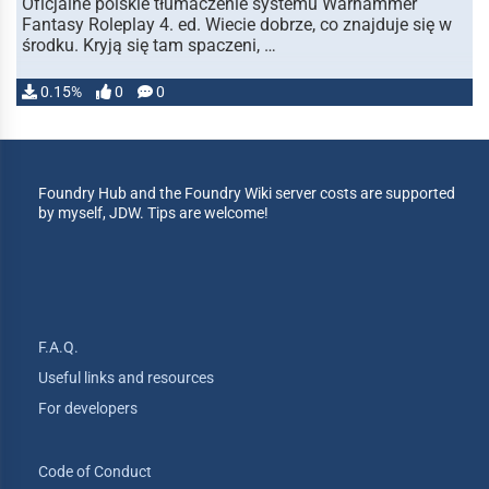
Oficjalne polskie tłumaczenie systemu Warhammer
Fantasy Roleplay 4. ed. Wiecie dobrze, co znajduje się w
środku. Kryją się tam spaczeni, …
0.15%
0
0
Foundry Hub and the Foundry Wiki server costs are supported
by myself, JDW. Tips are welcome!
F.A.Q.
Useful links and resources
For developers
Code of Conduct