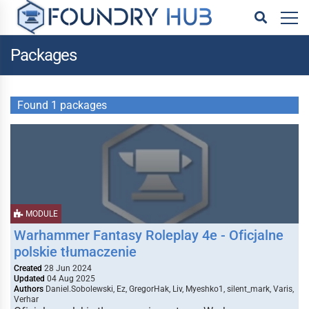
Packages
Found 1 packages
MODULE
Warhammer Fantasy Roleplay 4e - Oficjalne
polskie tłumaczenie
Created
28 Jun 2024
Updated
04 Aug 2025
Authors
Daniel.Sobolewski, Ez, GregorHak, Liv, Myeshko1, silent_mark, Varis,
Verhar