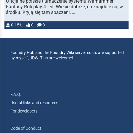
Oficjalne polskie tłumaczenie systemu Warhammer
Fantasy Roleplay 4. ed. Wiecie dobrze, co znajduje się w
środku. Kryją się tam spaczeni, …
0.15%
0
0
Foundry Hub and the Foundry Wiki server costs are supported
by myself, JDW. Tips are welcome!
F.A.Q.
Useful links and resources
For developers
Code of Conduct